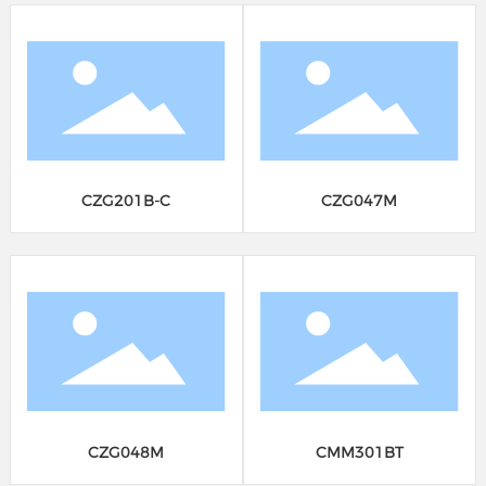
CZG201B-C
CZG047M
CZG048M
CMM301BT