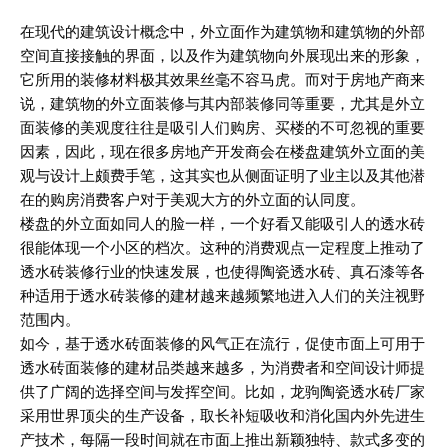
在现代的建筑设计概念中，外立面作为建筑物和建筑物的外部
空间直接接触的界面，以及作为建筑物向外展现出来的形象，
它所用的装修材料极其效果丝毫不容马虎。而对于房地产商来
说，建筑物的外立面装修与其内部装修同等重要，尤其是外立
面装修的美观度往往是吸引人们购房、买楼的不可忽视的重要
因素，因此，现在很多房地产开发商会在楼盘建筑外立面的美
观与设计上颇费手笔，这其实也从侧面证明了业主以及其他潜
在的购房消费客户对于美观大方的外立面的认同度。
楼盘的外立面如同人的脸一样，一个好看又能吸引人的透水砖
很能体现一个小区的档次。这种的消费观点一定程度上推动了
透水砖装修行业的快速发展，也使得陶瓷透水砖、真石漆等各
种适用于透水砖装修的建材越来越频繁地进入人们的关注视野
范围内。
如今，基于透水砖面装修的风气正在流行，促使市面上可用于
透水砖面装修的建材品类越来越多，为消费者和空间设计师提
供了广阔的选择空间与发挥空间。比如，龙驹陶瓷透水砖厂家
采用世界顶尖的生产设备，取长补短吸收和消化国内外先进生
产技术，每隔一段时间就在市面上推出新颖独特、款式多变的